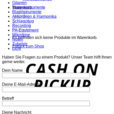
Gitarren
Tasteninstrumente
Warenkorb
Blasinstrumente
Akkordeon & Harmonika
Schlagzeug
Recording
PA-Equipment
Mikrofone
Es befinden sich keine Produkte im Warenkorb.
Noten
Zubehör
Zurück zum Shop
Licht
Haben Sie Fragen zu einem Produkt? Unser Team hilft Ihnen
o
gerne weiter.
P
Dein Name
Deine E-Mail-Adresse
Betreff
P
Deine Nachricht