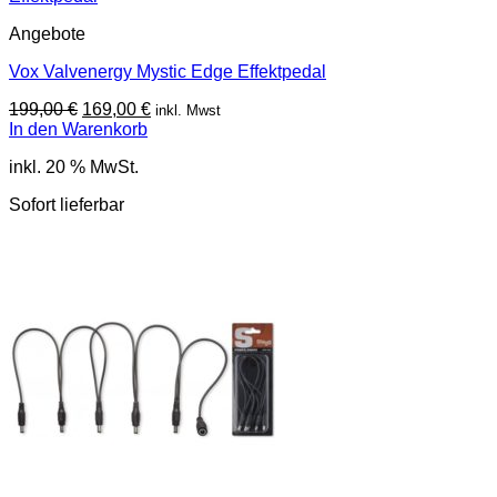
Angebote
Vox Valvenergy Mystic Edge Effektpedal
Ursprünglicher
Aktueller
199,00
€
169,00
€
inkl. Mwst
Preis
Preis
In den Warenkorb
war:
ist:
inkl. 20 % MwSt.
199,00 €
169,00 €.
Sofort lieferbar