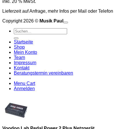
inkl. 20 % MwSt.
Lieferzeit auf Anfrage, mehr Infos per Mail oder Telefon
Copyright 2026 ©
Musik Paul
o
P
Suchen
P
S
nach:
A
E
C
Startseite
C
M
Shop
S
Mein Konto
V
Team
Impressum
Kontakt
Beratungstermin vereinbaren
Menu Cart
Anmelden
Voodoo Lab Pedal Power 2 Plus Netzgerät