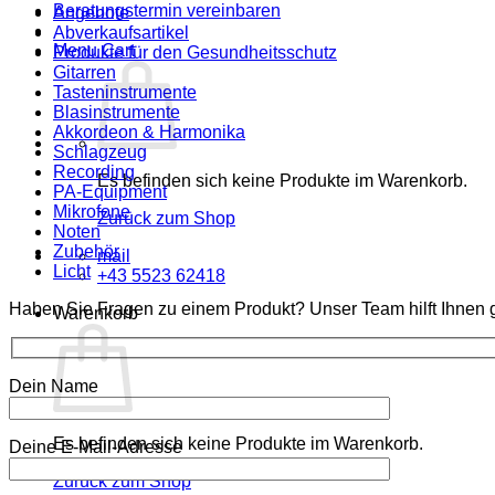
Beratungstermin vereinbaren
Angebote
Abverkaufsartikel
Menu Cart
Produkte für den Gesundheitsschutz
Gitarren
Tasteninstrumente
Blasinstrumente
Akkordeon & Harmonika
Schlagzeug
Recording
Es befinden sich keine Produkte im Warenkorb.
PA-Equipment
Mikrofone
Zurück zum Shop
Noten
Zubehör
mail
Licht
+43 5523 62418
Haben Sie Fragen zu einem Produkt? Unser Team hilft Ihnen g
Warenkorb
Dein Name
Es befinden sich keine Produkte im Warenkorb.
Deine E-Mail-Adresse
Zurück zum Shop