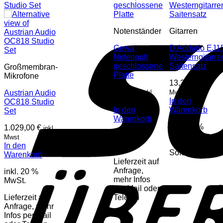
Notenständer
Gitarren
Gewa
D Addario EJ1
Notenpult
Westerngitarre
geschlossene
Saitensatz
Großmembran-
Platte
Mikrofone
13,30
€
inkl.
40,60
€
Austrian Audio
inkl.
Mwst
In den
OC818 Studio
Mwst
In den
Warenkorb
Set
Warenkorb
inkl. 20 %
1.029,00
€
inkl.
inkl. 20 %
MwSt.
Mwst
MwSt.
In den
Sofort lieferbar
Warenkorb
Lieferzeit auf
Anfrage,
inkl. 20 %
mehr Infos
MwSt.
per Mail oder
Lieferzeit auf
Telefon
Anfrage, mehr
Infos per Mail