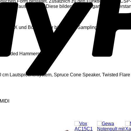
hnlichen Form gestaltet. Zusätzlich zu den Funktionen des CSP-
dalen ausgestattet. Diese bilden den einzigartigen Widerstan
aha CFX und Bösendorfer binaurales Sampling
ar Graded Hammers
 20 cm Lautsprechersystem, Spruce Cone Speaker, Twisted Flare
 MIDI