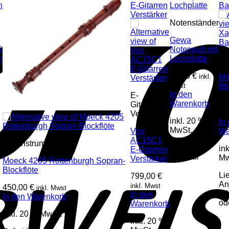
Notenständer
Gewa
5
Notenpult mit
n
Lochplatte
Bl
40,60
€
inkl.
Ma
Mwst
Bb
In den
E-
Warenkorb
12
Gitarren-
Verstärker
Mw
inkl. 20 %
In
MwSt.
Vox
Wa
AC15C1
Blasinstrumente
Sofort
in
E-Gitarren
lieferbar
Mw
Verstärker
Moeck 4205 Rottenburgh Sopran-
Blockflöte
Lie
799,00
€
An
inkl. Mwst
450,00
€
inkl. Mwst
In
In den
In den Warenkorb
od
Warenkorb
inkl. 20 % MwSt.
inkl. 20 %