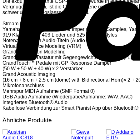
Die exquisite, elegante CSP-200-Serie wurde in einer flügelä
Vergnügen machen, ist die CSP-200-Serie mit GrandTouch™-Pe
schwer und beim Loslassen leicht sind.
Stream Lights
Yamaha CFX und Bösendorfer Imperial Flügel-Samples, Yam
919 Klangfarben, 403 Lieder und 525 Begleit-Styles
Notenansicht von Audio-Titeln (Audio to Score)
Virtual Resonance Modeling (VRM)
Grand Expression Modelling
GrandTouch™ Tastatur mit Gegengewichten und 88-key Line
GrandTouch™ Pedale mit GP Response Damper
(50 W + 50 W + 40 W) x 2 Verstärker
Grand Acoustic Imaging
(16 cm + 8 cm + 2.5 cm (dome) with Bidirectional Horn)× 2 +
Mikrofonanschluss
Mehrspur MIDI Aufnahme (SMF Format 0)
USB Audio Aufnahme (Wiedergabe/Aufnahme: WAV, AAC)
Integriertes Bluetooth® Audio
Kabellose Verbindung zur Smart Pianist App über Bluetooth®
Ähnliche Produkte