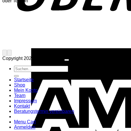
oder Telefon
Copyright 2026 ©
Musik Paul
Suchen
nach:
Startseite
Shop
Mein Konto
Team
Impressum
Kontakt
Beratungstermin vereinbaren
Menu Cart
Anmelden