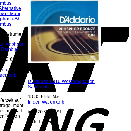
asinstrumente
ui Xaphoon-
 Bambus
0,00
€
inkl.
st
 den
Gitarren
renkorb
D Addario EJ16 Westerngitarren
kl. 20 %
Saitensatz
St.
13,30
€
inkl. Mwst
ferzeit auf
In den Warenkorb
frage, mehr
fos per Mail
inkl. 20 % MwSt.
er Telefon
Sofort lieferbar