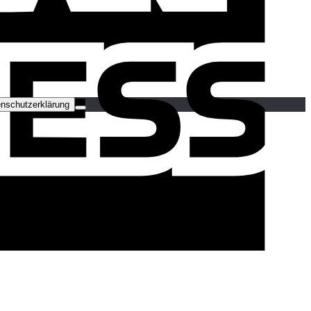
nschutzerklärung
C
C