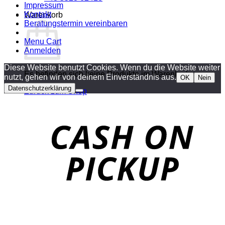
Impressum
Kontakt
Warenkorb
Beratungstermin vereinbaren
Menu Cart
Anmelden
Diese Website benutzt Cookies. Wenn du die Website weiter
Es befinden sich keine Produkte im Warenkorb.
nutzt, gehen wir von deinem Einverständnis aus.
OK
Nein
Datenschutzerklärung
Zurück zum Shop
o
P
P