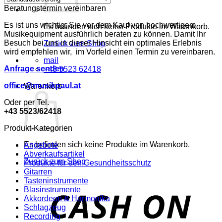
Beratungstermin vereinbaren
Es ist uns wichtig, Sie vor dem Kauf von hochwertigem
Es befinden sich keine Produkte im Warenkorb.
Musikequipment ausführlich beraten zu können. Damit Ihr
Besuch bei uns in dieser Hinsicht ein optimales Erlebnis
Zurück zum Shop
wird empfehlen wir, im Vorfeld einen Termin zu vereinbaren.
mail
Anfrage senden
+43 5523 62418
office@musikpaul.at
Warenkorb
Oder per Tel.
+43 5523/62418
Produkt-Kategorien
Es befinden sich keine Produkte im Warenkorb.
Angebote
Abverkaufsartikel
Zurück zum Shop
Produkte für den Gesundheitsschutz
Gitarren
Tasteninstrumente
o
Blasinstrumente
P
Akkordeon & Harmonika
Schlagzeug
Recording