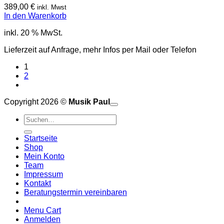
389,00
€
inkl. Mwst
In den Warenkorb
inkl. 20 % MwSt.
Lieferzeit auf Anfrage, mehr Infos per Mail oder Telefon
1
2
Copyright 2026 ©
Musik Paul
o
P
Suchen
P
S
nach:
A
E
C
Startseite
C
M
Shop
S
Mein Konto
V
Team
Impressum
Kontakt
Beratungstermin vereinbaren
Menu Cart
Anmelden