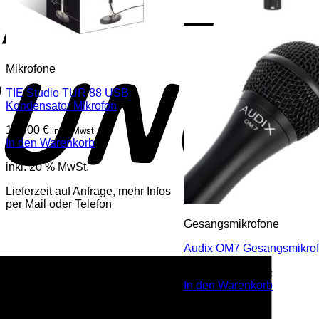
Mikrofone
TIE Studio TUR 88 USB
Kondensator Mikrofon
119,00
€
inkl. Mwst
In den Warenkorb
inkl. 20 % MwSt.
Lieferzeit auf Anfrage, mehr Infos
per Mail oder Telefon
Gesangsmikrofone
Audix OM7 Gesangsmikro
A
249,00
€
inkl. Mwst
E
In den Warenkorb
inkl. 20 % MwSt.