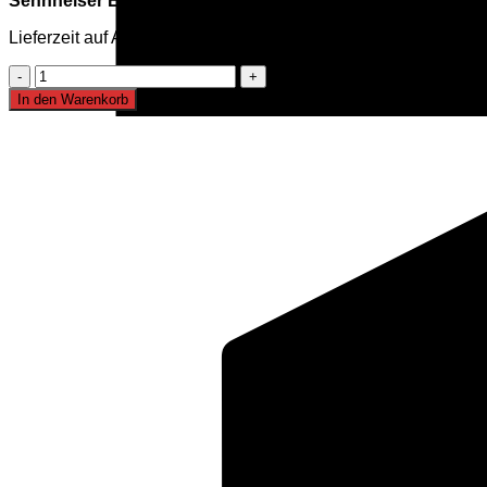
Sennheiser E 906 Instrumentenmikrofon
Lieferzeit auf Anfrage, mehr Infos per Mail oder Telefon
Sennheiser
E
In den Warenkorb
906
Instrumentenmikrofon
Menge