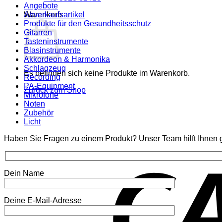
Angebote
Warenkorb
Abverkaufsartikel
Produkte für den Gesundheitsschutz
Gitarren
Tasteninstrumente
Blasinstrumente
Akkordeon & Harmonika
Schlagzeug
Es befinden sich keine Produkte im Warenkorb.
Recording
PA-Equipment
Zurück zum Shop
Mikrofone
Noten
Zubehör
Licht
Haben Sie Fragen zu einem Produkt? Unser Team hilft Ihnen g
Dein Name
Deine E-Mail-Adresse