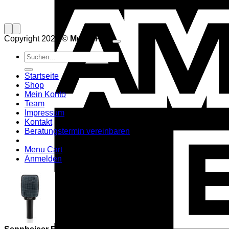
Copyright 2026 ©
Musik Paul
Suchen
nach:
Startseite
Shop
Mein Konto
Team
Impressum
Kontakt
Beratungstermin vereinbaren
Menu Cart
Anmelden