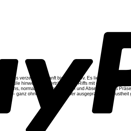
clean bis verzerrt, von sanft bis aggressiv. Es liefert einen ho
lle Stile hinweg: es überträgt selbst Riffs mit extrem hartem P
zbereichs, normalem Präsenzbereich und Absenkung des Präsen
erden – ganz ohne Stativ. Von seiner ausgeprägten Robustheit