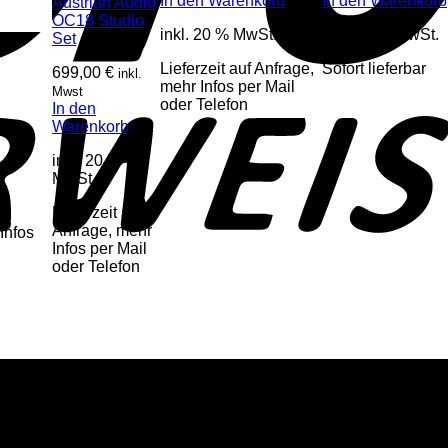
In den Warenkorb
In den Warenkorb
Austrian Audio
OC18 Studio
inkl. 20 % MwSt.
inkl. 20 % MwSt.
Set
Lieferzeit auf Anfrage,
Sofort lieferbar
699,00
€
inkl.
mehr Infos per Mail
Mwst
oder Telefon
In den
Warenkorb
inkl. 20 %
MwSt.
Lieferzeit auf
Anfrage, mehr
Infos
Infos per Mail
oder Telefon