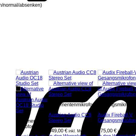
en/normal/absenken)
Instrumentenmikrofone
Gesangsmikrofon
Austrian Audio CC8
Audix Fireball-V
Stereo Set
Gesangsmikrofon
Großmembran-
Mikrofone
849,00
€
175,00
€
inkl. Mwst
inkl. Mwst