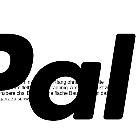
chauflösenden, natürlichen Klang ohne ungewollte
unch unmittelbar und geradlinig. Am Mikrofon ist zudem die
zbereichs. Durch seine flache Bauform kann das e 906
 ganz zu schweigen.