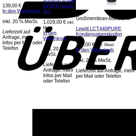
Austrian Audio
139,00
€
inkl. Mwst
OC818 Studio
In den Warenkorb
Set
Großmembran-Mikrofone
inkl. 20 % MwSt.
1.029,00
€
inkl.
Mwst
Lewitt LCT440PURE
Lieferzeit auf
In den
Kondensatormikrofon
Anfrage, mehr
Warenkorb
Infos per Mail oder
269,00
€
inkl. Mwst
Telefon
inkl. 20 %
In den Warenkorb
MwSt.
inkl. 20 % MwSt.
Lieferzeit auf
Anfrage, mehr
Lieferzeit auf Anfrage, mehr 
Infos per Mail
per Mail oder Telefon
oder Telefon