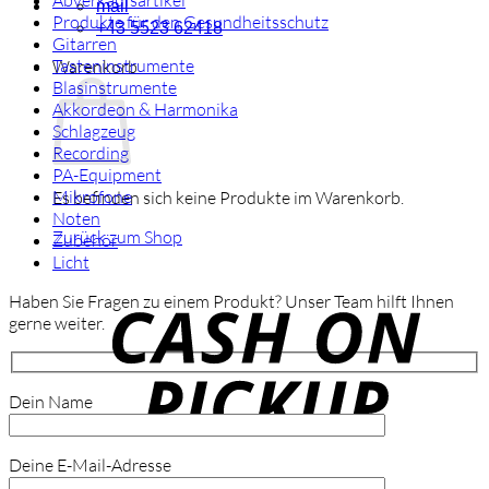
Abverkaufsartikel
mail
Produkte für den Gesundheitsschutz
+43 5523 62418
Gitarren
Tasteninstrumente
Warenkorb
Blasinstrumente
Akkordeon & Harmonika
Schlagzeug
Recording
PA-Equipment
Mikrofone
Es befinden sich keine Produkte im Warenkorb.
Noten
Zurück zum Shop
Zubehör
Licht
C
o
Haben Sie Fragen zu einem Produkt? Unser Team hilft Ihnen
P
gerne weiter.
Dein Name
Deine E-Mail-Adresse