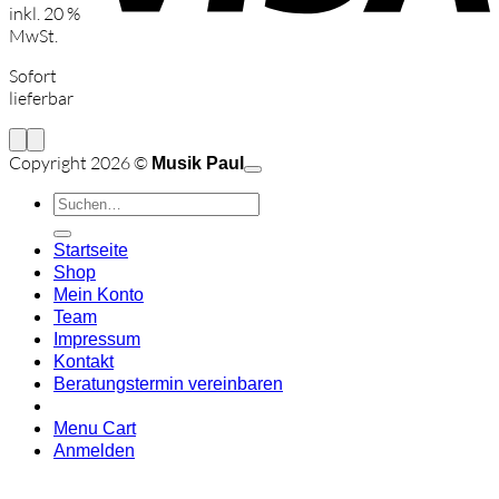
inkl. 20 %
MwSt.
Sofort
lieferbar
C
Copyright 2026 ©
Musik Paul
o
P
Suchen
P
S
nach:
A
E
C
Startseite
C
M
Shop
S
Mein Konto
V
Team
Impressum
Kontakt
Beratungstermin vereinbaren
Menu Cart
Anmelden