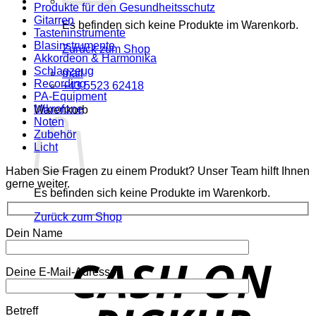
Produkte für den Gesundheitsschutz
Gitarren
Es befinden sich keine Produkte im Warenkorb.
Tasteninstrumente
Blasinstrumente
Zurück zum Shop
Akkordeon & Harmonika
Schlagzeug
mail
Recording
+43 5523 62418
PA-Equipment
Mikrofone
Warenkorb
Noten
Zubehör
Licht
Haben Sie Fragen zu einem Produkt? Unser Team hilft Ihnen
gerne weiter.
Es befinden sich keine Produkte im Warenkorb.
Zurück zum Shop
Dein Name
o
P
Deine E-Mail-Adresse
Betreff