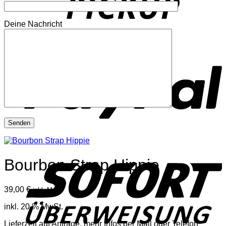
Deine Nachricht
P
S
Bourbon Strap Hippie
39,00
€
inkl. Mwst
inkl. 20 % MwSt.
Lieferzeit auf Anfrage, mehr Infos per Mail oder Telefon