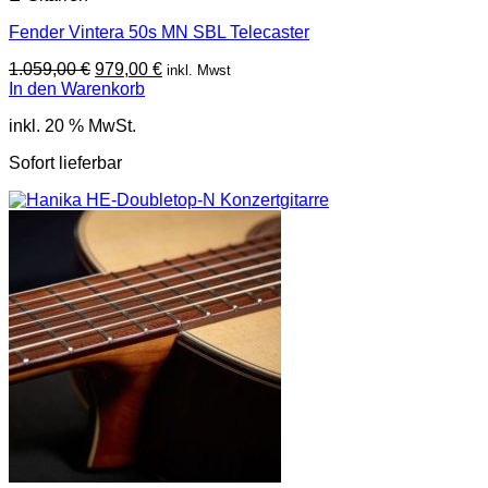
Fender Vintera 50s MN SBL Telecaster
Ursprünglicher
Aktueller
1.059,00
€
979,00
€
inkl. Mwst
Preis
Preis
In den Warenkorb
war:
ist:
inkl. 20 % MwSt.
1.059,00 €
979,00 €.
Sofort lieferbar