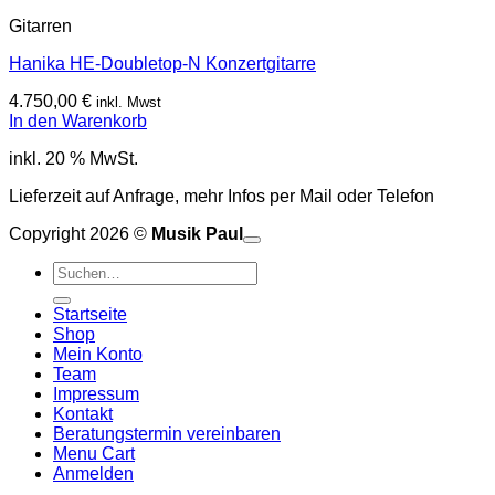
Gitarren
Hanika HE-Doubletop-N Konzertgitarre
4.750,00
€
inkl. Mwst
In den Warenkorb
inkl. 20 % MwSt.
Lieferzeit auf Anfrage, mehr Infos per Mail oder Telefon
Copyright 2026 ©
Musik Paul
o
P
Suchen
P
S
nach:
A
E
C
Startseite
C
M
Shop
S
Mein Konto
V
Team
Impressum
Kontakt
Beratungstermin vereinbaren
Menu Cart
Anmelden