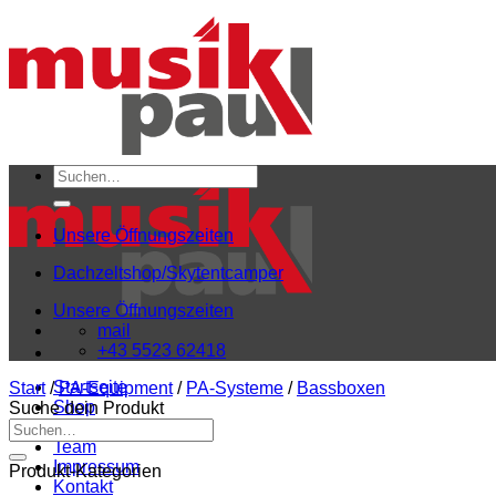
Zum
Inhalt
springen
Suchen
nach:
Unsere Öffnungszeiten
Dachzeltshop/Skytentcamper
Unsere Öffnungszeiten
mail
+43 5523 62418
Startseite
Start
/
PA-Equipment
/
PA-Systeme
/
Bassboxen
Shop
Suche dein Produkt
Suchen
Mein Konto
nach:
Team
Impressum
Produkt-Kategorien
Kontakt