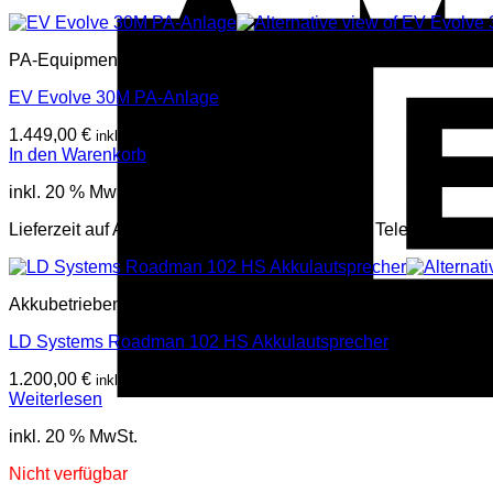
PA-Equipment
EV Evolve 30M PA-Anlage
1.449,00
€
inkl. Mwst
In den Warenkorb
inkl. 20 % MwSt.
Lieferzeit auf Anfrage, mehr Infos per Mail oder Telefon
Akkubetriebene Lautsprecher
LD Systems Roadman 102 HS Akkulautsprecher
1.200,00
€
inkl. Mwst
Weiterlesen
inkl. 20 % MwSt.
Nicht verfügbar