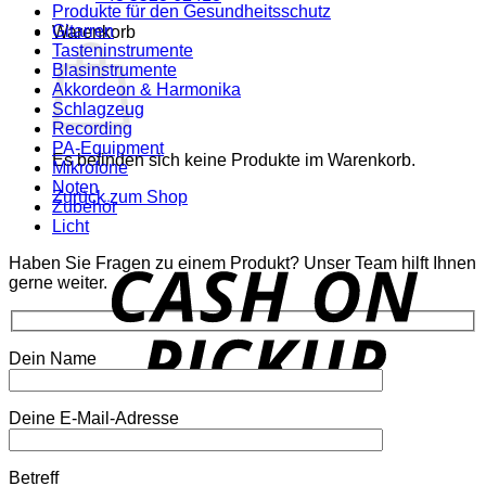
Produkte für den Gesundheitsschutz
Gitarren
Warenkorb
Tasteninstrumente
Blasinstrumente
Akkordeon & Harmonika
Schlagzeug
Recording
PA-Equipment
Es befinden sich keine Produkte im Warenkorb.
Mikrofone
Noten
Zurück zum Shop
Zubehör
Licht
o
Haben Sie Fragen zu einem Produkt? Unser Team hilft Ihnen
P
gerne weiter.
Dein Name
Deine E-Mail-Adresse
P
Betreff