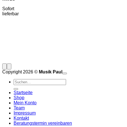
Sofort
lieferbar
Copyright 2026 ©
Musik Paul
o
P
Suchen
P
S
nach:
A
E
C
Startseite
C
M
Shop
S
Mein Konto
V
Team
Impressum
Kontakt
Beratungstermin vereinbaren