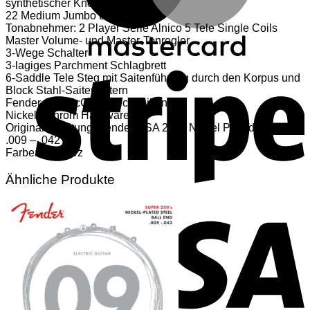
synthetischer Knochensattel
22 Medium Jumbo Bünde
Tonabnehmer: 2 Player Serie Alnico 5 Tele Single Coils
Master Volume- und Master-Tonregler
3-Wege Schalter
S
3-lagiges Parchment Schlagbrett
6-Saddle Tele Steg mit Saitenführung durch den Korpus und
Block Stahl-Saitenreitern
Fender ClassicGear Mechaniken
Nickel / Chrom Hardware
Originalbesaitung: Fender USA 250L Nickel Plated Steel
.009 – .042
Farbe: Schwarz
Ähnliche Produkte
V