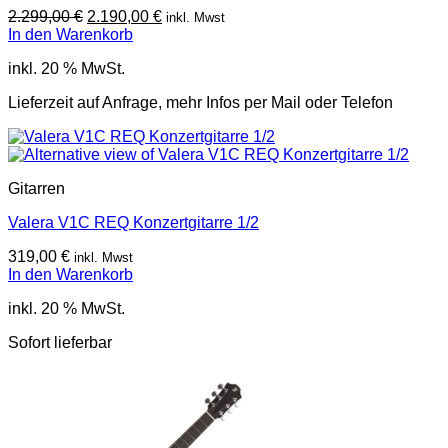
Ursprünglicher
Aktueller
2.299,00
€
2.190,00
€
inkl. Mwst
Preis
Preis
In den Warenkorb
war:
ist:
inkl. 20 % MwSt.
2.299,00 €
2.190,00 €.
Lieferzeit auf Anfrage, mehr Infos per Mail oder Telefon
Gitarren
Valera V1C REQ Konzertgitarre 1/2
319,00
€
inkl. Mwst
In den Warenkorb
inkl. 20 % MwSt.
Sofort lieferbar