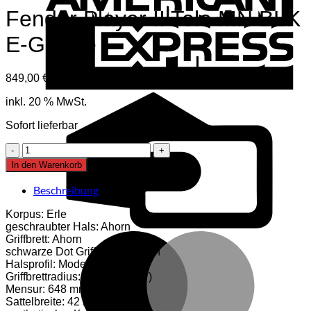
Fender Player II Tele MN BLK
E-Gitarre
849,00
€
inkl. Mwst
C
inkl. 20 % MwSt.
C
Sofort lieferbar
Fender
Player
In den Warenkorb
II
Tele
Beschreibung
MN
BLK
Korpus: Erle
E-
geschraubter Hals: Ahorn
Gitarre
M
Griffbrett: Ahorn
Menge
schwarze Dot Griffbretteinlagen
Halsprofil: Modern „C“
Griffbrettradius: 241 mm (9,5″)
Mensur: 648 mm (25,5″)
Sattelbreite: 42 mm (1,650″)