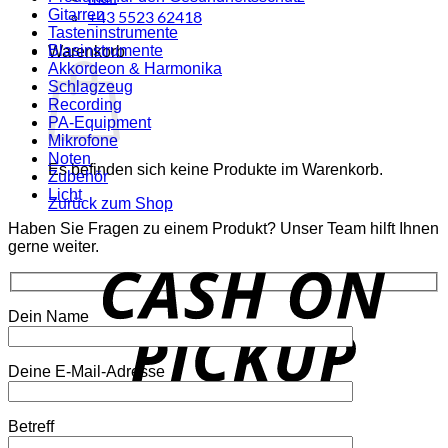
Gitarren
+43 5523 62418
Tasteninstrumente
Blasinstrumente
Warenkorb
Akkordeon & Harmonika
Schlagzeug
Recording
PA-Equipment
Mikrofone
Noten
Es befinden sich keine Produkte im Warenkorb.
Zubehör
Licht
Zurück zum Shop
Haben Sie Fragen zu einem Produkt? Unser Team hilft Ihnen
gerne weiter.
o
P
Dein Name
Deine E-Mail-Adresse
Betreff
P