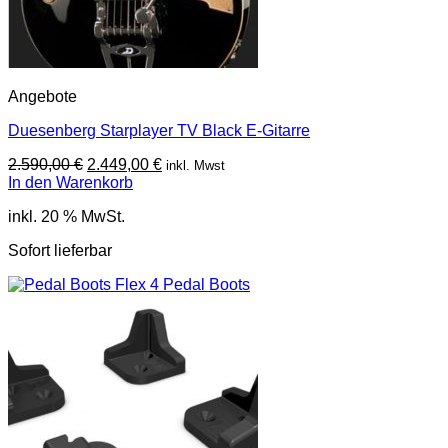
Angebote
Duesenberg Starplayer TV Black E-Gitarre
Ursprünglicher
Aktueller
2.590,00
€
2.449,00
€
inkl. Mwst
Preis
Preis
In den Warenkorb
war:
ist:
inkl. 20 % MwSt.
2.590,00 €
2.449,00 €.
Sofort lieferbar