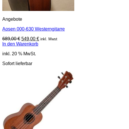
Angebote
Aosen 000-630 Westerngitarre
Ursprünglicher
Aktueller
689,00
€
549,00
€
inkl. Mwst
Preis
Preis
In den Warenkorb
war:
ist:
inkl. 20 % MwSt.
689,00 €
549,00 €.
Sofort lieferbar