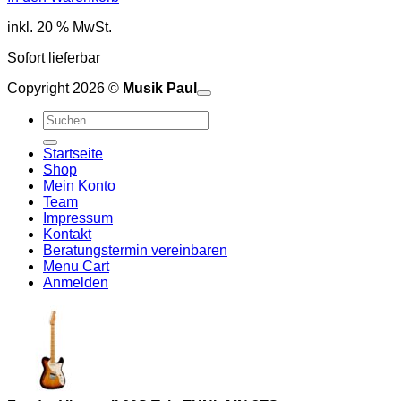
inkl. 20 % MwSt.
Sofort lieferbar
Copyright 2026 ©
Musik Paul
o
P
Suchen
P
S
nach:
A
E
C
Startseite
C
M
Shop
S
Mein Konto
V
Team
Impressum
Kontakt
Beratungstermin vereinbaren
Menu Cart
Anmelden