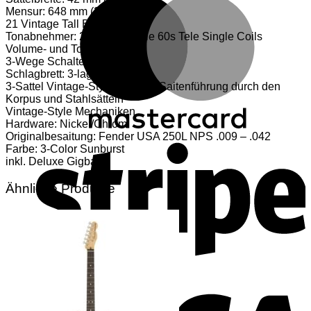
Mensur: 648 mm (25,5″)
21 Vintage Tall Bünde
Tonabnehmer: 2 Vintage-Style 60s Tele Single Coils
Volume- und Tonregler
3-Wege Schalter
Schlagbrett: 3-lagig Pearloid
3-Sattel Vintage-Style Steg mit Saitenführung durch den
Korpus und Stahlsätteln
Vintage-Style Mechaniken
Hardware: Nickel/Chrom
S
Originalbesaitung: Fender USA 250L NPS .009 – .042
Farbe: 3-Color Sunburst
inkl. Deluxe Gigbag
Ähnliche Produkte
V