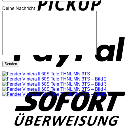
Deine Nachricht
P
S