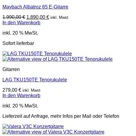
Maybach Albatroz 65 E-Gitarre
Ursprünglicher
Aktueller
1.990,00
€
1.890,00
€
inkl. Mwst
Preis
Preis
In den Warenkorb
war:
ist:
inkl. 20 % MwSt.
1.990,00 €
1.890,00 €.
Sofort lieferbar
Gitarren
LAG TKU150TE Tenorukulele
279,00
€
inkl. Mwst
In den Warenkorb
inkl. 20 % MwSt.
Lieferzeit auf Anfrage, mehr Infos per Mail oder Telefon