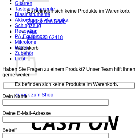
Gitarren
Tasteninstrumente
Es befinden sich keine Produkte im Warenkorb.
Blasinstrumente
Akkordeon & Harmonika
Zurück zum Shop
Schlagzeug
Recording
mail
PA-Equipment
+43 5523 62418
Mikrofone
Noten
Warenkorb
Zubehör
Licht
Haben Sie Fragen zu einem Produkt? Unser Team hilft Ihnen
gerne weiter.
Es befinden sich keine Produkte im Warenkorb.
Zurück zum Shop
Dein Name
o
Deine E-Mail-Adresse
P
Betreff