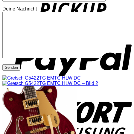
Deine Nachricht
P
S