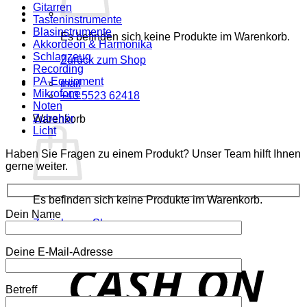
Gitarren
Tasteninstrumente
Blasinstrumente
Es befinden sich keine Produkte im Warenkorb.
Akkordeon & Harmonika
Schlagzeug
Zurück zum Shop
Recording
PA-Equipment
mail
Mikrofone
+43 5523 62418
Noten
Zubehör
Warenkorb
Licht
Haben Sie Fragen zu einem Produkt? Unser Team hilft Ihnen
gerne weiter.
Es befinden sich keine Produkte im Warenkorb.
Dein Name
Zurück zum Shop
Deine E-Mail-Adresse
o
P
Betreff