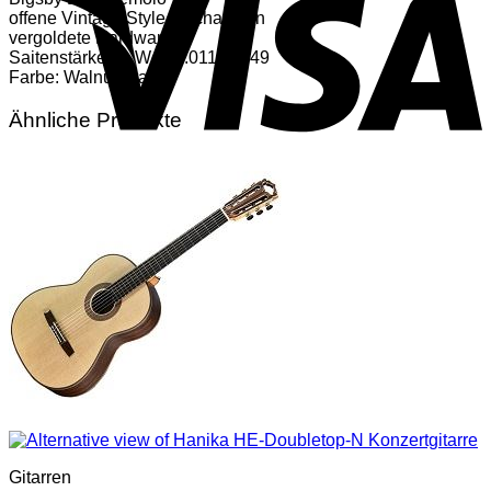
offene Vintage Style Mechaniken
vergoldete Hardware
Saitenstärke ab Werk: .011 – .049
Farbe: Walnut Stain
Ähnliche Produkte
Gitarren