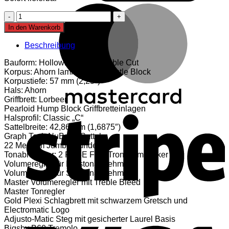
M
Gretsch
G5422TG
In den Warenkorb
EMTC
HLW
Beschreibung
DC
Menge
Bauform: Hollowbody mit Double Cut
Korpus: Ahorn laminiert mit Trestle Block
Korpustiefe: 57 mm (2,25″)
Hals: Ahorn
Griffbrett: Lorbeer
Pearloid Hump Block Griffbretteinlagen
S
Halsprofil: Classic „C“
Sattelbreite: 42,86 mm (1,6875″)
Graph Tech NuBone Sattel
22 Medium Jumbo Bünde
Tonabnehmer: 2 FT-5E FilterTron Humbucker
Volumeregler für Halstonabnehmer
Volumeregler für Stegtonabnehmer
Master Volumeregler mit Treble Bleed
Master Tonregler
Gold Plexi Schlagbrett mit schwarzem Gretsch und
Electromatic Logo
V
Adjusto-Matic Steg mit gesicherter Laurel Basis
Bigsby B60 Tremolo