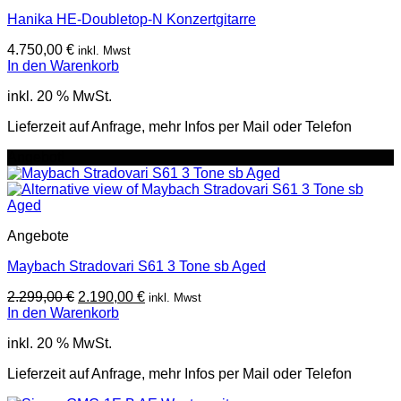
Hanika HE-Doubletop-N Konzertgitarre
4.750,00
€
inkl. Mwst
In den Warenkorb
inkl. 20 % MwSt.
Lieferzeit auf Anfrage, mehr Infos per Mail oder Telefon
Angebot!
Angebote
Maybach Stradovari S61 3 Tone sb Aged
Ursprünglicher
Aktueller
2.299,00
€
2.190,00
€
inkl. Mwst
Preis
Preis
In den Warenkorb
war:
ist:
inkl. 20 % MwSt.
2.299,00 €
2.190,00 €.
Lieferzeit auf Anfrage, mehr Infos per Mail oder Telefon