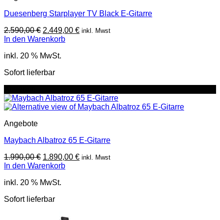
Duesenberg Starplayer TV Black E-Gitarre
Ursprünglicher
Aktueller
2.590,00
€
2.449,00
€
inkl. Mwst
Preis
Preis
In den Warenkorb
war:
ist:
inkl. 20 % MwSt.
2.590,00 €
2.449,00 €.
Sofort lieferbar
Angebot!
Angebote
Maybach Albatroz 65 E-Gitarre
Ursprünglicher
Aktueller
1.990,00
€
1.890,00
€
inkl. Mwst
Preis
Preis
In den Warenkorb
war:
ist:
inkl. 20 % MwSt.
1.990,00 €
1.890,00 €.
Sofort lieferbar