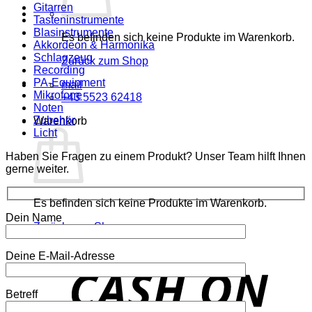
Gitarren
Tasteninstrumente
Blasinstrumente
Es befinden sich keine Produkte im Warenkorb.
Akkordeon & Harmonika
Schlagzeug
Zurück zum Shop
Recording
PA-Equipment
mail
Mikrofone
+43 5523 62418
Noten
Zubehör
Warenkorb
Licht
Haben Sie Fragen zu einem Produkt? Unser Team hilft Ihnen
gerne weiter.
Es befinden sich keine Produkte im Warenkorb.
Dein Name
Zurück zum Shop
Deine E-Mail-Adresse
o
P
Betreff