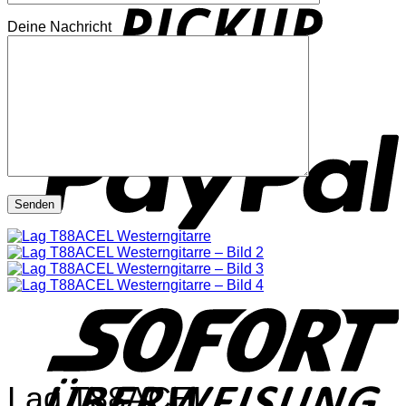
Deine Nachricht
P
S
Lag T88ACEL