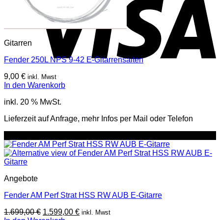
Gitarren
Fender 250L NPS 9-42 E-Gitarrensaiten
9,00
€
inkl. Mwst
In den Warenkorb
inkl. 20 % MwSt.
Lieferzeit auf Anfrage, mehr Infos per Mail oder Telefon
Angebot!
Angebote
Fender AM Perf Strat HSS RW AUB E-Gitarre
Ursprünglicher
Aktueller
1.699,00
€
1.599,00
€
inkl. Mwst