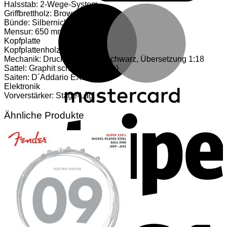
Halsstab: 2-Wege-System
M
Griffbrettholz: Brownwood
Bünde: Silbernickel (20)
Mensur: 650 mm
Kopfplatte
Kopfplattenholz: Brownwood
Mechanik: Druckguss, Satin schwarz, Übersetzung 1:18
Sattel: Graphit schwarz (43 mm)
Saiten: D´Addario EXP11
Elektronik
Vorverstärker: Stage-Lâg
S
Ähnliche Produkte
V