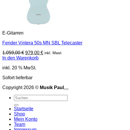
E-Gitarren
Fender Vintera 50s MN SBL Telecaster
Ursprünglicher
Aktueller
1.059,00
€
979,00
€
inkl. Mwst
Preis
Preis
In den Warenkorb
war:
ist:
inkl. 20 % MwSt.
1.059,00 €
979,00 €.
Sofort lieferbar
Copyright 2026 ©
Musik Paul
o
P
Suchen
P
S
nach:
A
E
C
Startseite
C
M
Shop
S
Mein Konto
V
Team
Impressum