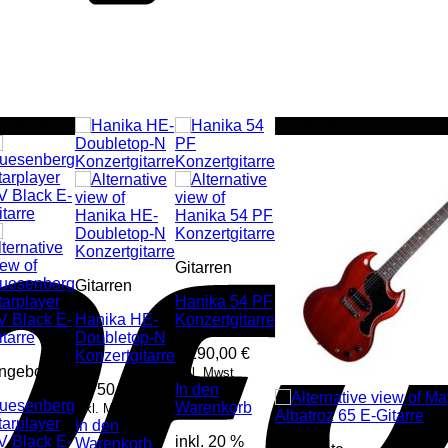
ngebot!
Angebot!
Gitarren
Gitarren
Hanika 54 PF
Hanika HE-
Konzertgitarre
Doubletop-N
1.290,00
€
Konzertgitarre
ngebote
inkl. Mwst
4.750,00
€
In den
uesenberg
Warenkorb
inkl. Mwst
tarplayer
In den
V Black E-
inkl. 20 %
Warenkorb