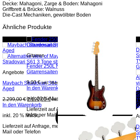
Decke: Mahagoni, Zarge & Boden: Mahagoni
Griffbrett & Brücke: Walnuss
Die-Cast Mechaniken, gewölbter Boden
Ähnliche Produkte
Angebot!
A
Gitarren
Fender 250L NPS 9-42 E-
Gitarrensaiten
Angebote
9,00
€
Maybach Stradovari S61 3 Tone sb
inkl. Mwst
In den Warenkorb
Aged
inkl. 20 % MwSt.
Ursprünglicher
Aktueller
2.299,00
€
2.190,00
€
inkl. Mwst
Preis
Preis
In den Warenkorb
Lieferzeit auf Anfrage, mehr
war:
ist:
Infos per Mail oder Telefon
inkl. 20 % MwSt.
2.299,00 €
2.190,00 €.
A
Lieferzeit auf Anfrage, mehr Infos per
D
Mail oder Telefon
S
T