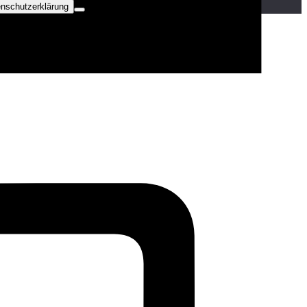
nschutzerklärung
C
C