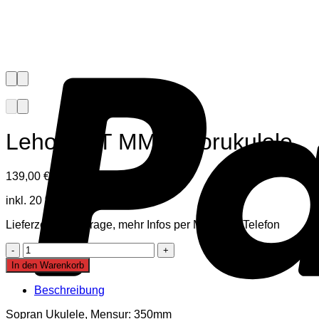
Leho LH T MM Tenorukulele
139,00
€
inkl. Mwst
inkl. 20 % MwSt.
Lieferzeit auf Anfrage, mehr Infos per Mail oder Telefon
Leho
LH
In den Warenkorb
T
MM
Beschreibung
Tenorukulele
Menge
Sopran Ukulele, Mensur: 350mm