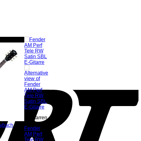
S
E-Gitarren
Fender
AM Perf
Tele RW