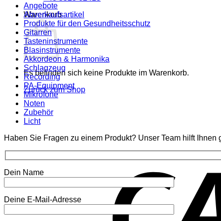
Angebote
Warenkorb
Abverkaufsartikel
Produkte für den Gesundheitsschutz
Gitarren
Tasteninstrumente
Blasinstrumente
Akkordeon & Harmonika
Schlagzeug
Es befinden sich keine Produkte im Warenkorb.
Recording
PA-Equipment
Zurück zum Shop
Mikrofone
Noten
Zubehör
Licht
Haben Sie Fragen zu einem Produkt? Unser Team hilft Ihnen g
Dein Name
Deine E-Mail-Adresse