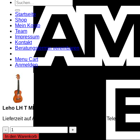
Suchen
nach:
Startseite
Shop
Mein Konto
Team
Impressum
Kontakt
Beratungstermin vereinbaren
Menu Cart
Anmelden
Leho LH T MM Tenorukulele
Lieferzeit auf Anfrage, mehr Infos per Mail oder Telefon
Leho
LH
In den Warenkorb