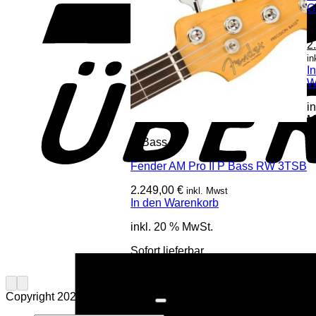
G
2
U
2
P
in
w
I
2
W
i
M
E-Bass
S
li
Fender AM Pro II P Bass RW 3TSB
2.249,00
€
inkl. Mwst
In den Warenkorb
inkl. 20 % MwSt.
Sofort lieferbar
Copyright 2026 ©
Musik Paul