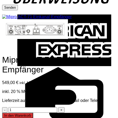
A
E
Mipro ACT-71 Einkanal-
Empfänger
C
C
549,00
€
inkl. Mwst
inkl. 20 % MwSt.
Lieferzeit auf Anfrage, mehr Infos per Mail oder Telefon
Mipro
ACT-
In den Warenkorb