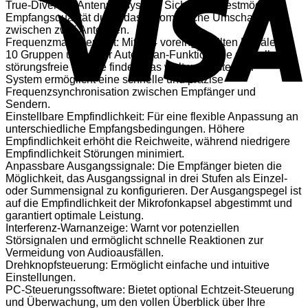
True-Diversity-Antennensystem: Sichert die bestmögliche
Empfangsqualität durch das automatische Umschalten
zwischen zwei Antennen.
Frequenzmanagement: Mit 104 voreingestellten Kanälen in
10 Gruppen und einer Auto-Scan-Funktion, die schnell
störungsfreie Kanäle findet. Das weltweit erste ACT™-
System ermöglicht eine schnelle und präzise
Frequenzsynchronisation zwischen Empfänger und
Sendern.
Einstellbare Empfindlichkeit: Für eine flexible Anpassung an
unterschiedliche Empfangsbedingungen. Höhere
Empfindlichkeit erhöht die Reichweite, während niedrigere
Empfindlichkeit Störungen minimiert.
Anpassbare Ausgangssignale: Die Empfänger bieten die
Möglichkeit, das Ausgangssignal in drei Stufen als Einzel-
oder Summensignal zu konfigurieren. Der Ausgangspegel ist
auf die Empfindlichkeit der Mikrofonkapsel abgestimmt und
garantiert optimale Leistung.
Interferenz-Warnanzeige: Warnt vor potenziellen
Störsignalen und ermöglicht schnelle Reaktionen zur
Vermeidung von Audioausfällen.
Drehknopfsteuerung: Ermöglicht einfache und intuitive
Einstellungen.
PC-Steuerungssoftware: Bietet optional Echtzeit-Steuerung
und Überwachung, um den vollen Überblick über Ihre