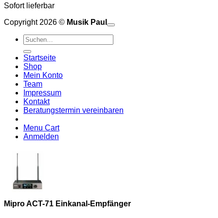
Sofort lieferbar
Copyright 2026 ©
Musik Paul
o
P
Suchen
P
S
nach:
A
E
C
Startseite
C
M
Shop
S
Mein Konto
V
Team
Impressum
Kontakt
Beratungstermin vereinbaren
Menu Cart
Anmelden
Mipro ACT-71 Einkanal-Empfänger