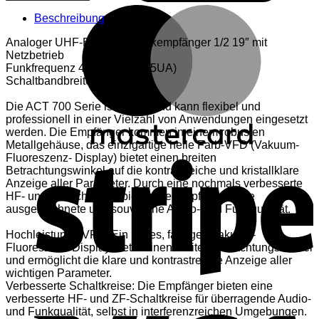
71
M
Einkanal-
Beschreibung
Empfänger
Menge
Analoger UHF-Einkanal-Funkempfänger 1/2 19″ mit
Netzbetrieb
Funkfrequenz 482-554MHz (5UA)
Schaltbandbreite 72MHz
Die ACT 700 Serie ist robust und kann flexibel und
professionell in einer Vielzahl von Anwendungen eingesetzt
werden. Die Empfänger kommen in einem robusten
Metallgehäuse, das einzigartige helle Farb-VFD (Vakuum-
S
Fluoreszenz- Display) bietet einen breiten
Betrachtungswinkel auf die kontrastreiche und kristallklare
Anzeige aller Parameter. Durch eine nochmals verbesserte
HF- und ZF-Schaltung bieten die Empfänger eine
ausgezeichnete und souveräne Audio- und Funkqualität.
Hochleistungs-VFD: Ein helles, farbiges Vakuum-
Fluoreszenz-Display bietet einen breiten Betrachtungswinkel
und ermöglicht die klare und kontrastreiche Anzeige aller
wichtigen Parameter.
Verbesserte Schaltkreise: Die Empfänger bieten eine
V
verbesserte HF- und ZF-Schaltkreise für überragende Audio-
und Funkqualität, selbst in interferenzreichen Umgebungen.