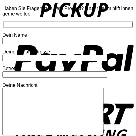
Haben Sie Fragen zu einem Produkt? Unser Team hilft Ihnen
gerne weiter.
P
Dein Name
Deine E-Mail-Adresse
Betreff
Deine Nachricht
S