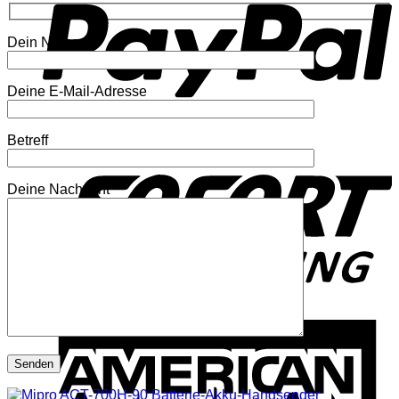
Dein Name
Deine E-Mail-Adresse
Betreff
S
Deine Nachricht
A
E