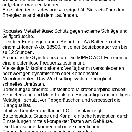
aufgeladen werden können.
Eine integrierte Ladestandsanzeige hält Sie stets über den
Energiezustand auf dem Laufenden.
Robustes Metallehäuse: Schutz gegen externe Schläge und
Griffgeräusche.
Flexibler Energiegebrauch: Betrieb mit AA Batterien oder
einem Li-Ionen-Akku 18500, mit einer Betriebsdauer von bis
zu 12 Stunden.
Automatische Synchronisation: Die MIPRO ACT-Funktion für
eine problemlose Frequenzabstimmung.
Vielseitige Mikrofonoptionen: Verfügbar mit verschiedenen
hochwertigen dynamischen oder Kondensator-
Mikrofonköpfen. Das Wechselkopfsystem ermöglicht
schnelles Umrüsten.
Bedienungselemente: Einstellbare Mikrofonempfindlichkeit,
Sendeleistung und Mute-Funktion. Einzigartiges mehrteiliges
Metallgrill schützt vor Popgeräuschen und verbessert die
Klangqualität.
Intuitive Benutzeroberfläche: LCD-Display zeigt
Batteriestatus, Gruppe und Kanal, einfache Navigation durch
Einstellungen mittels kompakter Tasten am Gehäuse.
Die Handsender können mit unterschiedlichen
Farbmarkierungen gekennzeichnet werden.