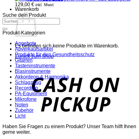
129,00
€
inkl. Mwst
Warenkorb
Suche dein Produkt
Suchen
nach:
Produkt-Kategorien
Angebote
Es befinden sich keine Produkte im Warenkorb.
Abverkaufsartikel
Produkte für den Gesundheitsschutz
Zurück zum Shop
Gitarren
Tasteninstrumente
Blasinstrumente
o
Akkordeon & Harmonika
P
Schlagzeug
Recording
PA-Equipment
Mikrofone
Noten
Zubehör
Licht
Haben Sie Fragen zu einem Produkt? Unser Team hilft Ihnen
P
gerne weiter.