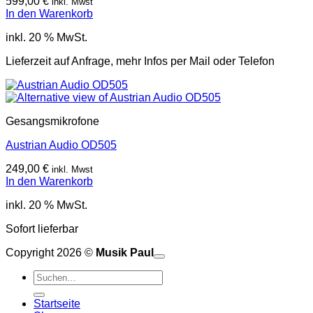
599,00
€
inkl. Mwst
In den Warenkorb
inkl. 20 % MwSt.
Lieferzeit auf Anfrage, mehr Infos per Mail oder Telefon
Gesangsmikrofone
Austrian Audio OD505
249,00
€
inkl. Mwst
In den Warenkorb
inkl. 20 % MwSt.
Sofort lieferbar
Copyright 2026 ©
Musik Paul
o
P
Suchen
P
S
nach:
A
E
C
Startseite