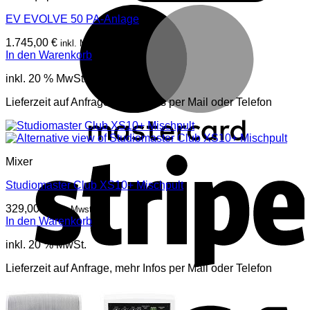
M
EV EVOLVE 50 PA-Anlage
1.745,00
€
inkl. Mwst
In den Warenkorb
inkl. 20 % MwSt.
Lieferzeit auf Anfrage, mehr Infos per Mail oder Telefon
S
Mixer
Studiomaster Club XS10+ Mischpult
329,00
€
inkl. Mwst
In den Warenkorb
inkl. 20 % MwSt.
Lieferzeit auf Anfrage, mehr Infos per Mail oder Telefon
V