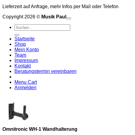
Lieferzeit auf Anfrage, mehr Infos per Mail oder Telefon
Copyright 2026 ©
Musik Paul
o
P
Suchen
P
S
nach:
A
E
C
Startseite
C
M
Shop
S
Mein Konto
V
Team
Impressum
Kontakt
Beratungstermin vereinbaren
Menu Cart
Anmelden
Omnitronic WH-1 Wandhalterung