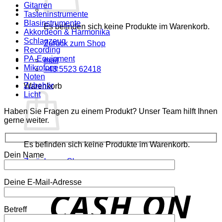
Gitarren
Tasteninstrumente
Blasinstrumente
Es befinden sich keine Produkte im Warenkorb.
Akkordeon & Harmonika
Schlagzeug
Zurück zum Shop
Recording
PA-Equipment
mail
Mikrofone
+43 5523 62418
Noten
Zubehör
Warenkorb
Licht
Haben Sie Fragen zu einem Produkt? Unser Team hilft Ihnen
gerne weiter.
Es befinden sich keine Produkte im Warenkorb.
Dein Name
Zurück zum Shop
Deine E-Mail-Adresse
o
P
Betreff