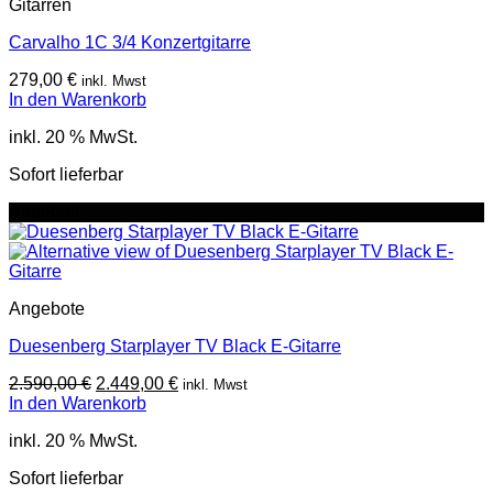
Gitarren
Carvalho 1C 3/4 Konzertgitarre
279,00
€
inkl. Mwst
In den Warenkorb
inkl. 20 % MwSt.
Sofort lieferbar
Angebot!
Angebote
Duesenberg Starplayer TV Black E-Gitarre
Ursprünglicher
Aktueller
2.590,00
€
2.449,00
€
inkl. Mwst
Preis
Preis
In den Warenkorb
war:
ist:
inkl. 20 % MwSt.
2.590,00 €
2.449,00 €.
Sofort lieferbar