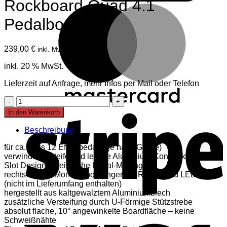
Rockboard Quad 4.1
M
Pedalboard
239,00
€
inkl. Mwst
inkl. 20 % MwSt.
Lieferzeit auf Anfrage, mehr Infos per Mail oder Telefon
Rockboard
S
Quad
In den Warenkorb
4.1
Pedalboard
Beschreibung
Menge
für ca. 7 bis 12 Effektpedale (je nach Größe)
verwindungssteife und leichte Aluminium-Konstruktion
Slot Design für einfache Pedal-Montage
rechts-seitige Montagebohrungen für RockBoard LED Light
(nicht im Lieferumfang enthalten)
hergestellt aus kaltgewalztem Aluminiumblech
zusätzliche Versteifung durch U-Förmige Stützstrebe
V
absolut flache, 10° angewinkelte Boardfläche – keine
Schweißnähte