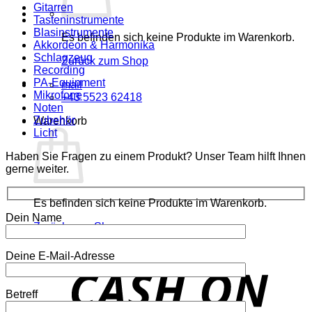
Gitarren
Tasteninstrumente
Blasinstrumente
Es befinden sich keine Produkte im Warenkorb.
Akkordeon & Harmonika
Schlagzeug
Zurück zum Shop
Recording
PA-Equipment
mail
Mikrofone
+43 5523 62418
Noten
Zubehör
Warenkorb
Licht
Haben Sie Fragen zu einem Produkt? Unser Team hilft Ihnen
gerne weiter.
Es befinden sich keine Produkte im Warenkorb.
Dein Name
Zurück zum Shop
Deine E-Mail-Adresse
o
P
Betreff