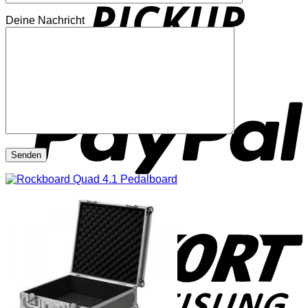
Deine Nachricht
P
S