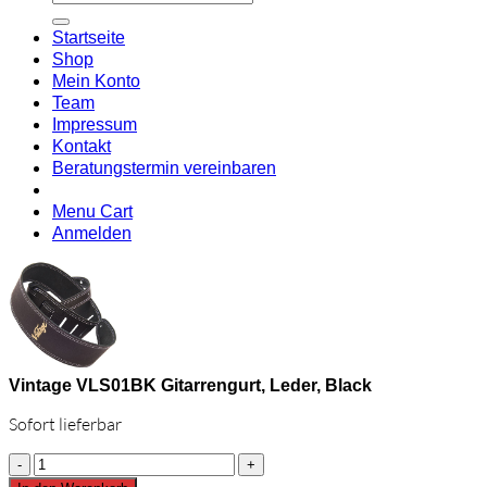
nach:
A
E
C
Startseite
C
M
Shop
S
Mein Konto
V
Team
Impressum
Kontakt
Beratungstermin vereinbaren
Menu Cart
Anmelden
Vintage VLS01BK Gitarrengurt, Leder, Black
Sofort lieferbar
Vintage
VLS01BK