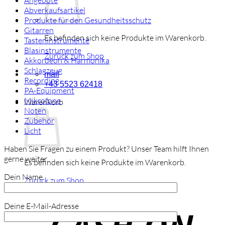
Angebote
Abverkaufsartikel
Produkte für den Gesundheitsschutz
Gitarren
Es befinden sich keine Produkte im Warenkorb.
Tasteninstrumente
Blasinstrumente
Zurück zum Shop
Akkordeon & Harmonika
Schlagzeug
mail
Recording
+43 5523 62418
PA-Equipment
Mikrofone
Warenkorb
Noten
Zubehör
Licht
Haben Sie Fragen zu einem Produkt? Unser Team hilft Ihnen
gerne weiter.
Es befinden sich keine Produkte im Warenkorb.
Dein Name
Zurück zum Shop
C
Deine E-Mail-Adresse
o
P