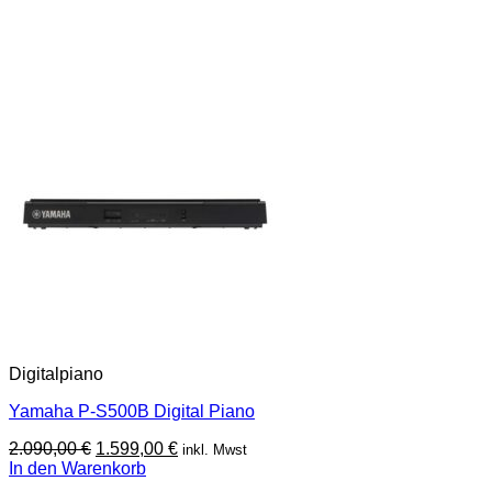
Digitalpiano
Yamaha P-S500B Digital Piano
Ursprünglicher
Aktueller
2.090,00
€
1.599,00
€
inkl. Mwst
Preis
Preis
In den Warenkorb
war:
ist: