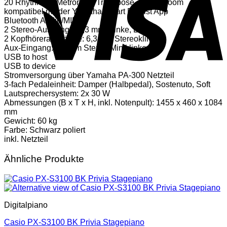
20 Rhythmen, Metronom, Transpose, Piano Room
kompatibel mit der Yamaha Smart Pianist App
Bluetooth Audio/MIDI
2 Stereo-Ausgänge: 6,3 mm Klinke, L/R + R
2 Kopfhörerausgänge: 6,3 mm Stereoklinke
Aux-Eingang: 3,5 mm Stereo-Miniklinke
USB to host
USB to device
Stromversorgung über Yamaha PA-300 Netzteil
3-fach Pedaleinheit: Damper (Halbpedal), Sostenuto, Soft
Lautsprechersystem: 2x 30 W
Abmessungen (B x T x H, inkl. Notenpult): 1455 x 460 x 1084
mm
Gewicht: 60 kg
Farbe: Schwarz poliert
inkl. Netzteil
Ähnliche Produkte
Digitalpiano
Casio PX-S3100 BK Privia Stagepiano