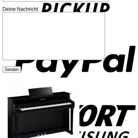
Deine Nachricht
P
S