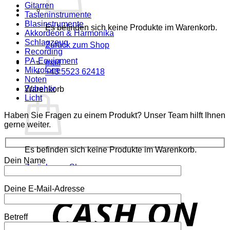
Gitarren
Tasteninstrumente
Blasinstrumente
Es befinden sich keine Produkte im Warenkorb.
Akkordeon & Harmonika
Schlagzeug
Zurück zum Shop
Recording
PA-Equipment
mail
Mikrofone
+43 5523 62418
Noten
Zubehör
Warenkorb
Licht
Haben Sie Fragen zu einem Produkt? Unser Team hilft Ihnen
gerne weiter.
Es befinden sich keine Produkte im Warenkorb.
Dein Name
Zurück zum Shop
Deine E-Mail-Adresse
o
P
Betreff