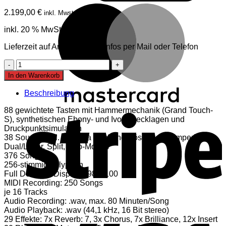
M
2.199,00
€
inkl. Mwst
inkl. 20 % MwSt.
Lieferzeit auf Anfrage, mehr Infos per Mail oder Telefon
Yamaha
CLP-
In den Warenkorb
835
PE
Beschreibung
Digitalpiano
S
Menge
88 gewichtete Tasten mit Hammermechanik (Grand Touch-
S), synthetischen Ebony- und Ivory Decklagen und
Druckpunktsimulation
38 Sounds inkl. Yamaha CFX und Bösendorfer Imperial
Dual/Layer, Split, Duo-Modus
376 Songs
256-stimmig polyphon
Full Dot LCD-Display 198 x 100
MIDI Recording: 250 Songs
je 16 Tracks
Audio Recording: .wav, max. 80 Minuten/Song
V
Audio Playback: .wav (44,1 kHz, 16 Bit stereo)
29 Effekte: 7x Reverb: 7, 3x Chorus, 7x Brilliance, 12x Insert