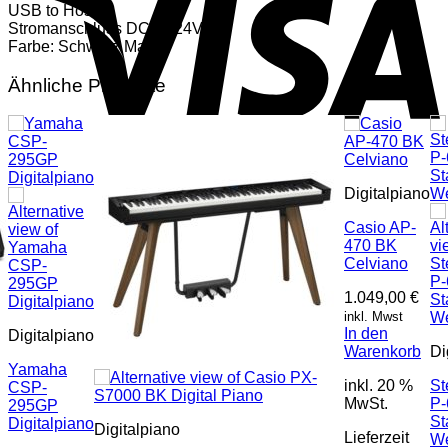
USB to Host
Stromanschluss DC IN 24Volt
Farbe: Schwarz Matt
Ähnliche Produkte
Digitalpiano
Casio AP-
470 BK
Celviano
1.049,00
€
inkl. Mwst
In den
Digitalpiano
Warenkorb
Di
Yamaha
inkl. 20 %
St
CSP-
MwSt.
P
295GP
St
Digitalpiano
Digitalpiano
Lieferzeit
W