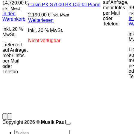
auf Anfrage,
14.720,00
€
Casio PX-S7000 BK Digital Piano
mehr Infos
39
inkl. Mwst
per Mail
In den
ink
2.190,00
€
inkl. Mwst
oder
In
Warenkorb
Weiterlesen
Telefon
Wa
inkl. 20 %
inkl. 20 % MwSt.
in
MwSt.
Mw
Nicht verfügbar
Lieferzeit
Li
auf Anfrage,
au
mehr Infos
me
per Mail
pe
oder
od
Telefon
Te
Copyright 2026 ©
Musik Paul
o
P
Suchen
P
S