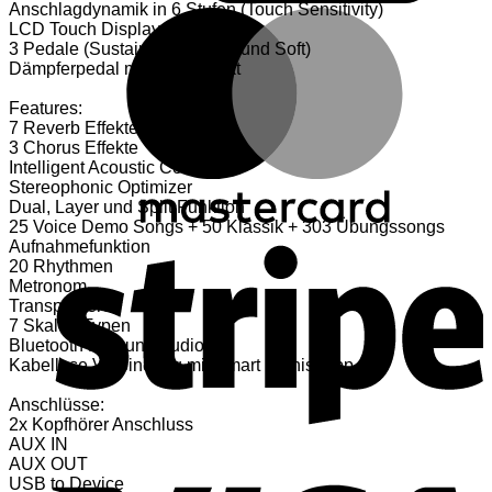
Anschlagdynamik in 6 Stufen (Touch Sensitivity)
M
LCD Touch Display
3 Pedale (Sustain, Sostenuto und Soft)
Dämpferpedal mit Druckpunkt
Features:
7 Reverb Effekte
3 Chorus Effekte
Intelligent Acoustic Control
Stereophonic Optimizer
Dual, Layer und Split Funktion
25 Voice Demo Songs + 50 Klassik + 303 Übungssongs
S
Aufnahmefunktion
20 Rhythmen
Metronom
Transponieren
7 Skalen Typen
Bluetooth Midi und Audio
Kabellose Verbindung mit Smart Pianist App
Anschlüsse:
2x Kopfhörer Anschluss
AUX IN
V
AUX OUT
USB to Device