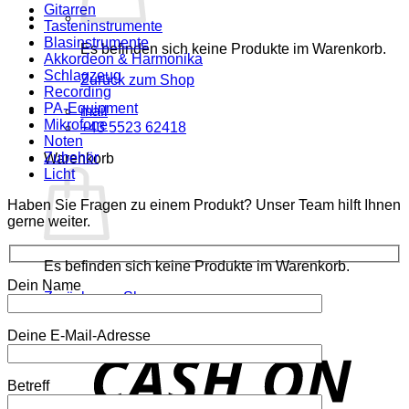
Gitarren
Tasteninstrumente
Blasinstrumente
Es befinden sich keine Produkte im Warenkorb.
Akkordeon & Harmonika
Schlagzeug
Zurück zum Shop
Recording
PA-Equipment
mail
Mikrofone
+43 5523 62418
Noten
Zubehör
Warenkorb
Licht
Haben Sie Fragen zu einem Produkt? Unser Team hilft Ihnen
gerne weiter.
Es befinden sich keine Produkte im Warenkorb.
Dein Name
Zurück zum Shop
Deine E-Mail-Adresse
o
P
Betreff