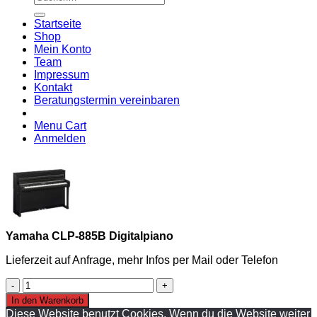
nach:
A
E
C
Startseite
C
M
Shop
S
Mein Konto
V
Team
Impressum
Kontakt
Beratungstermin vereinbaren
Menu Cart
Anmelden
Yamaha CLP-885B Digitalpiano
Lieferzeit auf Anfrage, mehr Infos per Mail oder Telefon
Yamaha
CLP-
In den Warenkorb
885B
Diese Website benutzt Cookies. Wenn du die Website weiter