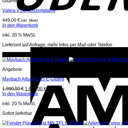
Gitarren
Valera V3C Konzertgitarre
449,00
€
inkl. Mwst
In den Warenkorb
inkl. 20 % MwSt.
Lieferzeit auf Anfrage, mehr Infos per Mail oder Telefon
Angebot!
Angebote
Maybach Albatroz 65 E-Gitarre
Ursprünglicher
Aktueller
1.990,00
€
1.890,00
€
inkl. Mwst
Preis
Preis
In den Warenkorb
war:
ist:
inkl. 20 % MwSt.
1.990,00 €
1.890,00 €.
Sofort lieferbar