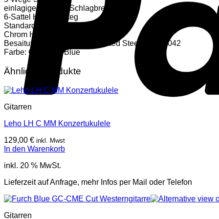
einlagiges weißes Schlagbrett
6-Sattel Hardtail Steg
Standard DieCast Mechaniken
Chrom Hardware
Besaitung ab Werk: Nickel Plated Steel .009 – .042
Farbe: California Blue
Ähnliche Produkte
Gitarren
Leho LH C MM Konzertukulele
129,00
€
inkl. Mwst
In den Warenkorb
inkl. 20 % MwSt.
Lieferzeit auf Anfrage, mehr Infos per Mail oder Telefon
Gitarren