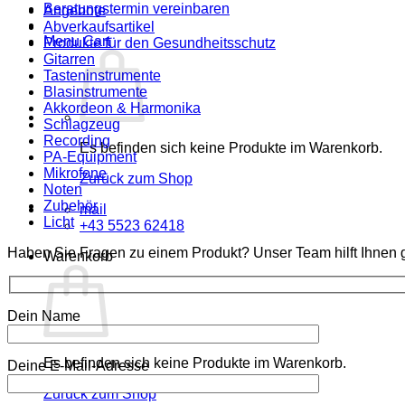
Beratungstermin vereinbaren
Angebote
Abverkaufsartikel
Menu Cart
Produkte für den Gesundheitsschutz
Gitarren
Tasteninstrumente
Blasinstrumente
Akkordeon & Harmonika
Schlagzeug
Recording
Es befinden sich keine Produkte im Warenkorb.
PA-Equipment
Mikrofone
Zurück zum Shop
Noten
Zubehör
mail
Licht
+43 5523 62418
Haben Sie Fragen zu einem Produkt? Unser Team hilft Ihnen g
Warenkorb
Dein Name
Es befinden sich keine Produkte im Warenkorb.
Deine E-Mail-Adresse
Zurück zum Shop