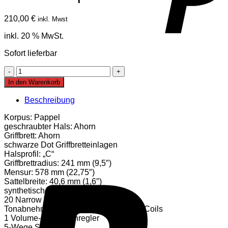
210,00
€
inkl. Mwst
inkl. 20 % MwSt.
Sofort lieferbar
Fender
Squier
In den Warenkorb
Mini
Strat
Beschreibung
MN
WPG
Korpus: Pappel
CAB
geschraubter Hals: Ahorn
Menge
Griffbrett: Ahorn
schwarze Dot Griffbretteinlagen
Halsprofil: „C“
Griffbrettradius: 241 mm (9,5″)
Mensur: 578 mm (22,75″)
Sattelbreite: 40,6 mm (1,6″)
synthetischer Knochensattel
20 Narrow Tall Bünde
Tonabnehmer: 3 Standard Strat Single Coils
1 Volume- und 1 Tonregler
5-Wege Schalter