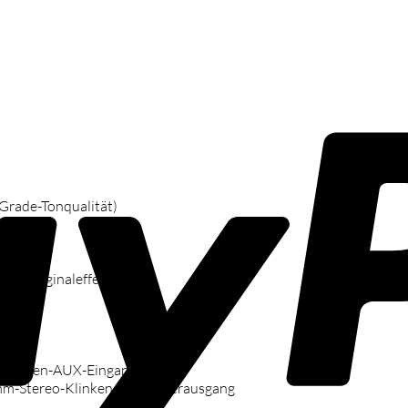
Grade-Tonqualität)
en
one-Originaleffekte)
bieter
o-Klinken-AUX-Eingang
-mm-Stereo-Klinken-Kopfhörerausgang