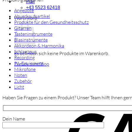
mail
+43 5523 62418
Angebote
Abverkaufsartikel
Warenkorb
Produkte für den Gesundheitsschutz
Gitarren
Tasteninstrumente
Blasinstrumente
Akkordeon & Harmonika
Schlagzeug
Es befinden sich keine Produkte im Warenkorb.
Recording
PA-Equipment
Zurück zum Shop
Mikrofone
Noten
Zubehör
Licht
Haben Sie Fragen zu einem Produkt? Unser Team hilft Ihnen gern
Dein Name