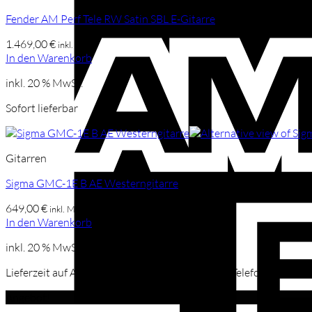
Fender AM Perf Tele RW Satin SBL E-Gitarre
1.469,00
€
inkl. Mwst
In den Warenkorb
inkl. 20 % MwSt.
Sofort lieferbar
Gitarren
Sigma GMC-1E B AE Westerngitarre
649,00
€
inkl. Mwst
In den Warenkorb
inkl. 20 % MwSt.
Lieferzeit auf Anfrage, mehr Infos per Mail oder Telefon
Angebot!