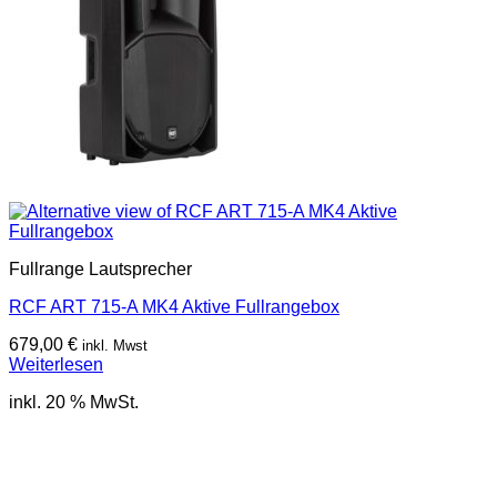
Fullrange Lautsprecher
RCF ART 715-A MK4 Aktive Fullrangebox
679,00
€
inkl. Mwst
Weiterlesen
inkl. 20 % MwSt.
Nicht verfügbar
Copyright 2026 ©
Musik Paul
o
P