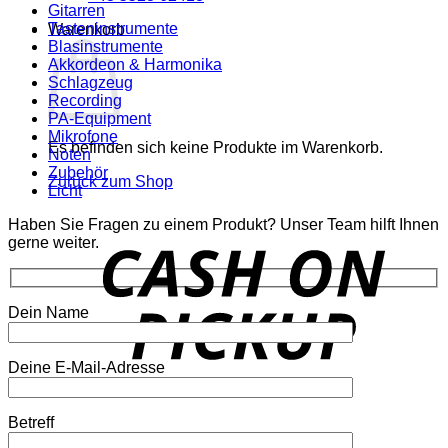
Gitarren
Tasteninstrumente
Warenkorb
Blasinstrumente
Akkordeon & Harmonika
Schlagzeug
Recording
PA-Equipment
Mikrofone
Es befinden sich keine Produkte im Warenkorb.
Noten
Zubehör
Zurück zum Shop
Licht
Haben Sie Fragen zu einem Produkt? Unser Team hilft Ihnen
o
gerne weiter.
P
Dein Name
Deine E-Mail-Adresse
P
Betreff